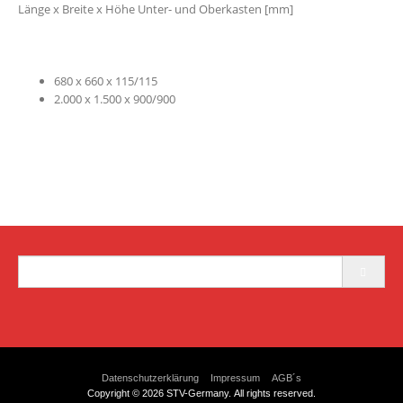
Länge x Breite x Höhe Unter- und Oberkasten [mm]
680 x 660 x 115/115
2.000 x 1.500 x 900/900
Search
for:
Datenschutzerklärung
Impressum
AGB´s
Copyright © 2026 STV-Germany. All rights reserved.