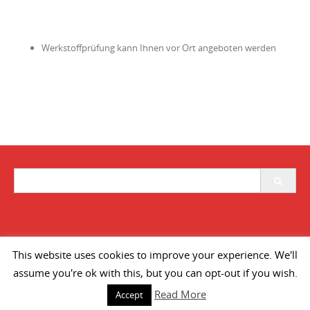
Werkstoffprüfung kann Ihnen vor Ort angeboten werden
Search
for:
This website uses cookies to improve your experience. We'll
Datenschutzerklärung
Impressum
AGB´s
assume you're ok with this, but you can opt-out if you wish.
Copyright © 2026 STV-Germany. All rights reserved.
Read More
Accept