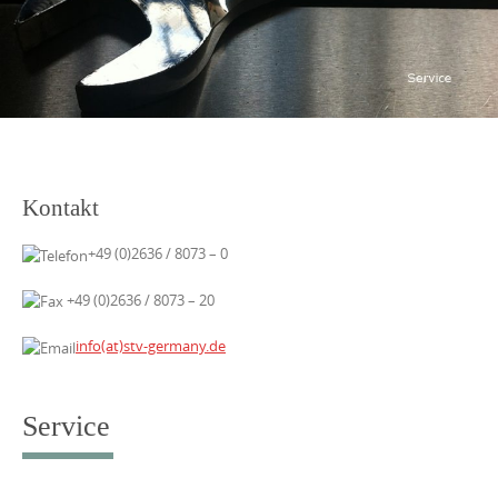
content
Kontakt
+49 (0)2636 / 8073 – 0
+49 (0)2636 / 8073 – 20
info(at)stv-germany.de
Service