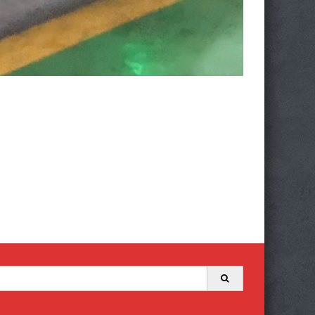
Search
for: