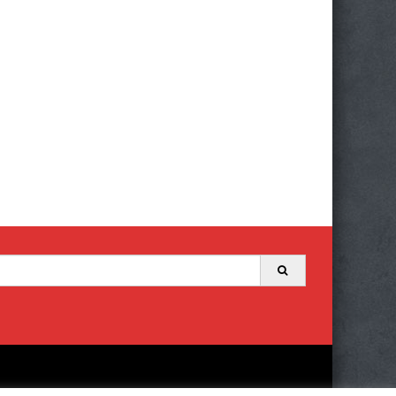
Search
for: